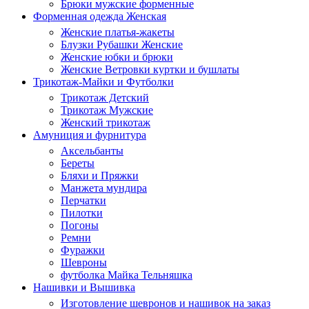
Брюки мужские форменные
Форменная одежда Женская
Женские платья-жакеты
Блузки Рубашки Женские
Женские юбки и брюки
Женские Ветровки куртки и бушлаты
Трикотаж-Майки и Футболки
Трикотаж Детский
Трикотаж Мужские
Женский трикотаж
Амуниция и фурнитура
Аксельбанты
Береты
Бляхи и Пряжки
Манжета мундира
Перчатки
Пилотки
Погоны
Ремни
Фуражки
Шевроны
футболка Майка Тельняшка
Нашивки и Вышивка
Изготовление шевронов и нашивок на заказ